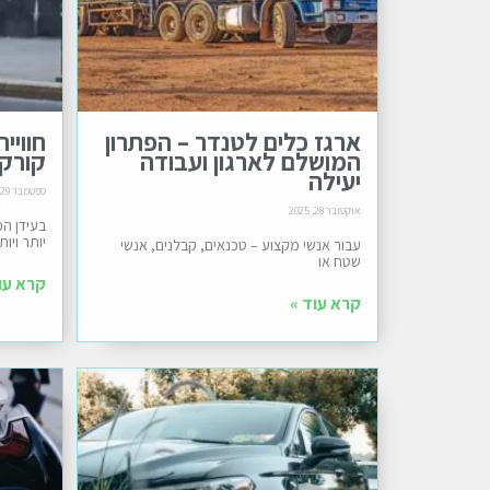
ארגז כלים לטנדר – הפתרון
חוויי
המושלם לארגון ועבודה
קורקינט 8
יעילה
ספטמבר 29, 2025
אוקטובר 28, 2025
בעידן המ
יותר ויותר
עבור אנשי מקצוע – טכנאים, קבלנים, אנשי
שטח או
קרא עו
קרא עוד »