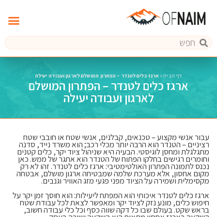
דף הבית
»
ארגז כלים לטנדר – הפתרון המושלם לארגון ועבודה יעילה
ארגז כלים לטנדר – הפתרון המושלם
לארגון ועבודה יעילה
עבור אנשי מקצוע – טכנאים, קבלנים, אנשי שטח או חובבי שטח
רציניים – הטנדר הוא הרבה יותר מכלי רכב; הוא משרד נייד, סדנה
מתגלגלת ומחסן לוגיסטי. הבעיה היא שניהול ציוד יקר, כלים קטנים
וחומרים רגישים בחלקו הפתוח של הטנדר הוא אתגר של ממש. כאן
נכנס לתמונה הפתרון האולטימטיבי: ארגז כלים לטנדר. זהו לא רק
מקום אחסון, אלא מערכת שלמה שמבטיחה ארגון מושלם, אבטחה
מקסימלית ושמירה על הציוד מפני פגעי מזג האוויר וגנבים.
ארגז כלים לטנדר איכותי הוא המפתח ליעילות: הוא חוסך זמן יקר על
חיפוש כלים, מונע נזק לציוד יקר ומאפשר לצאת לכל עבודת שטח
בראש שקט. בעולם שבו כל דקה שווה כסף וכל כלי עבודה חשוב,
השקעה בארגז אחסון מתאים היא השקעה ישירה בעסק