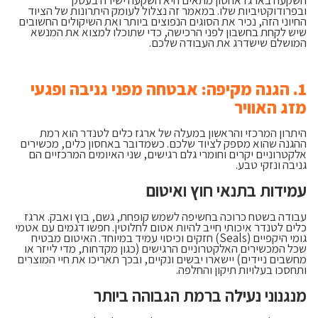
ובפרודוקטיביות שלו. במאמר זה נצלול לעומק היתרונות של הציוד
החיוני הזה, נכיר את הסוגים הנפוצים ביותר ואת השיקולים החשובים
שיש לקחת בחשבון לפני הרכישה, כדי שתוכלו למצוא את המנשא
המושלם שישדרג את העבודה שלכם.
1. הגנה מקיפה: אבטחה מפני גניבה ופגעי
מזג האוויר
היתרון המרכזי והראשון במעלה של ארגז כלים לטנדר הוא רמת
ההגנה שהוא מספק לציוד שלכם. כשמדובר באחסון כלים, מכשירים
אלקטרוניים יקרים וחומרי גלם רגישים, שני האיומים המרכזיים הם
גניבה ונזקי טבע.
עמידות בתנאי חוץ ואיטום
עבודה בשטח כרוכה בחשיפה לשמש קופחת, גשם, בוץ ואבק. ארגז
כלים לטנדר איכותי חייב להיות אטום לחלוטין. חפשו דגמים עם אטמי
גומי היקפיים (Seals) חזקים וכיסוי עמיד במיוחד. האיטום מבטיח
שכל המכשירים האלקטרוניים הרגישים (כגון מקדחות, מדי לייזר או
מחשבים ניידים) יישארו יבשים ונקיים, ובכך תאריכו את חיי המוצרים
ותחסכו בעלויות תיקון והחלפה.
מנגנוני נעילה ברמת הגבוהה ביותר