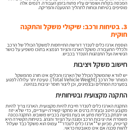
המכסה בקלות ושומרים עליו פתוח בזמן העבודה. דגמים אלה
מוסיפים בטיחות ונוחות לתהליך ההטענה והפריקה.
3. בטיחות ורכב: שיקולי משקל והתקנה
חוקית
הוספת ארגז כלים לטנדר דורשת התייחסות למשקל הכולל של הרכב
ולכללי התעבורה. משקל הארגז והציוד הנמצא בתוכו משפיע על כושר
הנשיאה ועל התנהגות הטנדר בכביש.
חישוב משקל ויציבות
יש לוודא שהמשקל הכולל של הארגז והכלים אינו חורג מהמשקל
המותר של הרכב (Total Vehicle Weight). טעינת יתר עלולה לפגוע
במערכת המתלים ובצמיגים, וכן ליצור חוסר יציבות בנהיגה.
התקנה מקצועית ובטיחותית
התקנת הארגז כלים לטנדר חייבת להיות מקצועית. הארגז צריך להיות
מקובע היטב ובעזרת ברגים או מתקני קשירה ייעודיים, כדי שלא יזוז
או יתנתק בבלימת פתע או בעת נסיעה בכביש משובש. התקנה נכונה
משפרת את יציבות הרכב ומגנה על הציוד והנהג. בטיחות הקשירה היא
קריטית, מכיוון ש**ארגז כלים לטנדר** עמוס הוא משקל כבד שעלול
להוות סכנה אם אינו מאובטח כראוי.