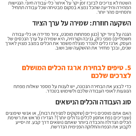
השטח לא צריכים לבזבז זמן יקר על איתור כלי עבודה חיוני. הנגישות
המהירה והידיעה שהכל נמצא במקום מבטיחה שכל עבודה תתחיל
ותסתיים מהר יותר.
השקעה חוזרת: שמירה על ערך הציוד
הגנה על ציוד יקר (כגון מפתחות מומנט, ציוד מדידה או כלי עבודה
חשמליים) מפני נזק, גניבה וקורוזיה, היא שמירה על ערך הנכסים של
העסק. ארגז כלים לטנדר מוצלח משמר את הכלים במצב מצוין לאורך
שנים, ובכך מחזיר את ההשקעה שוב ושוב.
5. טיפים לבחירת ארגז הכלים המושלם
לצרכים שלכם
כדי לבצע את הבחירה הנכונה, יש לענות על מספר שאלות מפתח
הנוגעות לאופי העבודה שלכם ולשימוש בטנדר.
סוג העבודה והכלים הנישאים
האם אתם מוסכים ניידים (שזקוקים למגירות רבות), או אנשי שיפוצים
(שצריכים נפח אחסון לכלים גדולים יותר)? הגדירו מראש את רשימת
הכלים הגדולה והכבדה ביותר שאתם נושאים דרך קבע. זה יסייע
לקבוע את הנפח והחלוקה הפנימית הנדרשת.