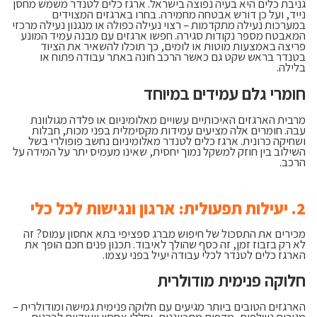
גניבת כלים היא בעיה נפוצה בישראל. ארגז כלים לטנדר משמש מחסן
נייד, ועל כן דורש אבטחה מחמירה. בחרו בארגזים המצוידים
במערכות נעילה מתקדמות – רצוי נעילה כפולה או מנגנון נעילה מרכזי
המאבטח מספר נקודות סגירה. חפשו ארגזים עם מבנה עמיד המונע
פריצה באמצעות מוטות או לומים, כך תוכלו להשאיר את הציוד
בטנדר בראש שקט גם כאשר הרכב חונה באתר עבודה פתוח או
בלילה.
חומרי גלם עמידים במיוחד
מרבית הארגזים האיכותיים עשויים מאלומיניום או פלדה מגולוונת
עבה. חומרים אלה מציעים עמידות מקסימלית בפני מכות, חבלות
ושחיקה כרונית. ארגז כלים לטנדר מאלומיניום נחשב פופולרי בשל
השילוב בין חוזק למשקל נמוך יחסית, שאינו מעמיס יתר על המידה על
הרכב.
2. יעילות תפעולית: ארגון ונגישות לכל כלי
מכירים את התסכול של חיפוש מברג ספציפי בתא אחסון עמוס? זה
לא רק בזבוז זמן, זה כסף שהולך לאיבוד. תכנון פנים חכם הופך את
הארגז כלים לטנדר לכלי עבודה יעיל בפני עצמו.
חלוקה פנימית מודולרית
הארגזים הטובים ביותר מגיעים עם חלוקה פנימית גמישה ומודולרית –
מגירות נשלפות, מדפים מתכווננים, וחללי אחסון ייעודיים לברגים,