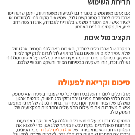
תדירות השימוש
אם אתם משתמשים בטנדר גם לנסיעות משפחתיות, ייתכן שתעדיפו
ארגז כלים לטנדר מסוג קשת גלגל, שמשאיר מקום פנוי למזוודות או
לציוד אישי. אם הטנדר משמש בלעדית לעבודה, ארגז רצפה רחב
יציע את מקסימום נפח האחסון.
תקציב מול איכות
במקרה של ארגז כלים לטנדר, האיכות באה לפני המחיר. ארגז זול
שלא עמיד למים או שאינו ננעל כראוי עלול לגרום לנזק יקר לציוד.
השקיעו במותגים מוכרים המספקים אחריות מלאה על איטום ומנגנוני
נעילה. זכרו, זוהי השקעה בבטיחות הציוד והשקט הנפשי שלכם.
סיכום וקריאה לפעולה
ארגז כלים לטנדר הוא נכס חיוני לכל מי שעובד בשטח. הוא מספק
הגנה בלתי מתפשרת מפני גניבה ונזקי מזג האוויר, מבטיח ארגון
מושלם של הציוד וחוסך זמן וכסף יקר. בחירה נכונה של ארגז מותאם
אישית משדרגת את היעילות התפעולית והתדמית המקצועית של
העסק כולו.
הפסיקו לבזבז זמן על חיפוש כלים והגנה על ציוד יקר באמצעות
פתרונות מאולתרים. בקרו עכשיו באתר של גאגון כדי למצוא את
המגוון הרחב והאיכותי ביותר של
ארגז כלים לטנדר
מכל הסוגים,
ובחרו את הפתרון שיתאים בדיוק לטנדר ולצרכים שלכם. לחצו על