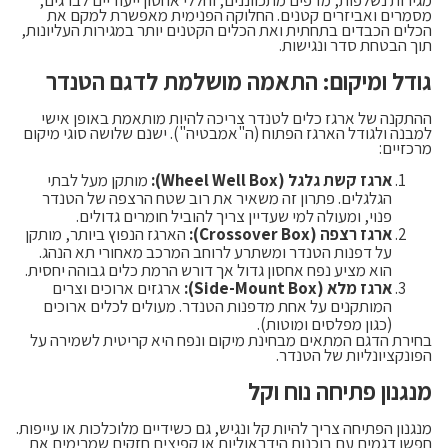
מסמרים ואביזרים קטנים. החלוקה הפנימית מאפשרת למקם את
הכלים הכבדים בתחתית ואת הכלים הקטנים יותר במגירות העליונות,
תוך הבטחת סדר ונגישות.
גודל ומיקום: התאמה מושלמת לדגם הטנדר
ההתקנה של ארגז כלים לטנדר צריכה להיות מותאמת באופן אישי
למבנה ולגודל הארגז הפתוח (ה"אמבטיה"). ישנם שלושה סוגי מיקום
מרכזיים:
ארגז קשת גלגל (Wheel Well Box):
מותקן מעל לבתי
הגלגלים. פתרון זה משאיר את רוב שטח הרצפה של הטנדר
פנוי, ומעולה למי שעדיין צריך להוביל חומרים גדולים.
ארגז רצפה (Crossover Box):
הארגז הנפוץ ביותר, מותקן
על דפנות הטנדר ומשתרע לרוחב המרכב מאחורי תא הנהג.
הוא מציע נפח אחסון גדול אך דורש הרמת כלים גבוהה יחסית.
ארגז מלא (Side-Mount Box):
ארגזים ארוכים וצרים
המותקנים על אחת מדפנות הטנדר. מעולים לכלים ארוכים
(כגון מפלסים ומוטות).
בחירת הדגם המתאים מבחינת מיקום ונפח היא קריטית לשמירה על
הפונקציונליות של הטנדר.
מנגנון פתיחה נוח וקל
מנגנון הפתיחה צריך להיות קל ונגיש, גם כשידיים מלוכלכות או עייפות.
חפשו דגמים עם בוכנות הידראוליות או קפיצים חזקים שמרימים את