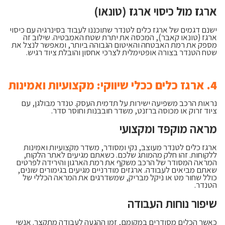
ארגז מול כיסוי ארגז (טונאו)
ישנם דגמים של ארגז כלים לטנדר שתוכננו לעבוד בסינרגיה עם כיסוי
ארגז (טונאו קאבר), המכסה את יתרת שטח האמבטיה. שילוב זה
מספק את רמת האבטחה והאיטום הגבוהה ביותר, ומאפשר לנצל את
שטח הטנדר בצורה אופטימלית לצרכי אחסון והובלת ציוד רגיש.
4. ארגז כלים ככלי שיווקי: מקצועיות ואמינות
נראות הרכב משפיעה ישירות על תדמית העסק. טנדר מבולגן, עם
ציוד זרוק או מכוסה ברזנט, משדר חובבנות וחוסר סדר.
מראה מוקפד ומקצועי
ארגז כלים לטנדר מעוצב, נקי ומסודר, משדר מקצועיות ואמינות
ללקוחות. זהו חלק מהמותג שלכם. כשאתם מגיעים לאתר הלקוח,
המראה המסודר של הרכב משקף את רמת הארגון והירידה לפרטים
שאתם מביאים לעבודה. ארגזים מודרניים מגיעים בגימורים שונים,
כולל שחור מט או ניקל מבריק, שמשדרגים את המראה הכללי של
הטנדר.
שיפור נוחות העבודה
כאשר הכלים מסודרים במקומם, זמן ההגעה לעבודה מתקצר. אנשי